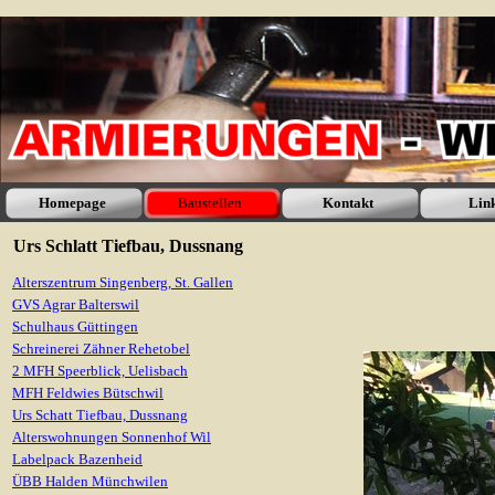
Homepage
Baustellen
Kontakt
Lin
Urs Schlatt Tiefbau, Dussnang
Alterszentrum Singenberg, St. Gallen
GVS Agrar Balterswil
Schulhaus Güttingen
Schreinerei Zähner Rehetobel
2 MFH Speerblick, Uelisbach
MFH Feldwies Bütschwil
Urs Schatt Tiefbau, Dussnang
Alterswohnungen Sonnenhof Wil
Labelpack Bazenheid
ÜBB Halden Münchwilen