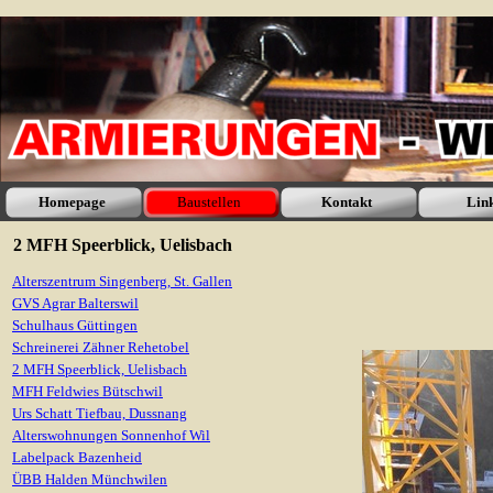
Homepage
Baustellen
Kontakt
Lin
2 MFH Speerblick, Uelisbach
Alterszentrum Singenberg, St. Gallen
GVS Agrar Balterswil
Schulhaus Güttingen
Schreinerei Zähner Rehetobel
2 MFH Speerblick, Uelisbach
MFH Feldwies Bütschwil
Urs Schatt Tiefbau, Dussnang
Alterswohnungen Sonnenhof Wil
Labelpack Bazenheid
ÜBB Halden Münchwilen